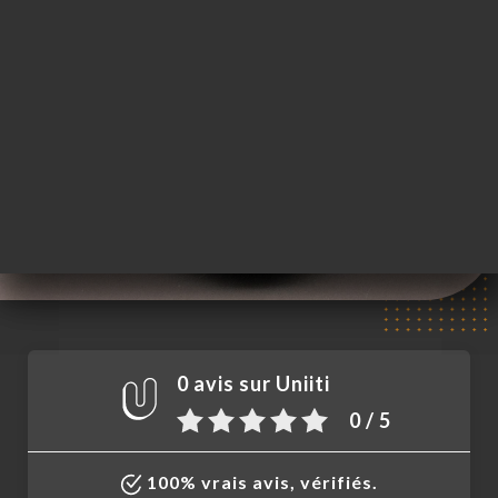
FR
MENU
/
ACCUEIL
LES AVIS
Les Avis
0 avis sur Uniiti
0 / 5
100% vrais avis, vérifiés.