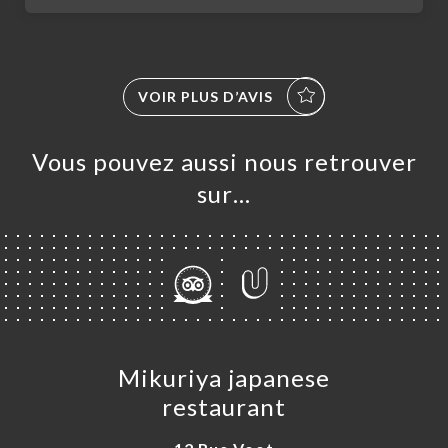
VOIR PLUS D’AVIS
Vous pouvez aussi nous retrouver
sur…
UEIL
ANDER
ERIE
RTE
Mikuriya japanese
TACT
restaurant