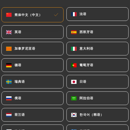
菜单
ZH
法语
法语
简体中文（中文）
简体中文（中文）
英语
英语
西班牙语
西班牙语
加泰罗尼亚语
加泰罗尼亚语
意大利语
意大利语
/
主页
联系人
联系人
德语
德语
葡萄牙语
葡萄牙语
瑞典语
瑞典语
日语
日语
俄语
俄语
阿拉伯语
阿拉伯语
荷兰语
荷兰语
한국어（韩语）
한국어（韩语）
Mikuriya japanese