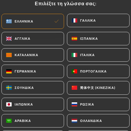
Επιλέξτε τη γλώσσα σας:
Επιλέξτε τη γλώσσα σας:
EL
ΜΕΝΟΎ
ΓΑΛΛΙΚΆ
ΓΑΛΛΙΚΆ
ΕΛΛΗΝΙΚΆ
ΕΛΛΗΝΙΚΆ
ΑΓΓΛΙΚΆ
ΑΓΓΛΙΚΆ
ΙΣΠΑΝΙΚΆ
ΙΣΠΑΝΙΚΆ
/
ΑΡΧΙΚΉ
ΕΠΑΦΉ
ΚΑΤΑΛΑΝΙΚΆ
ΚΑΤΑΛΑΝΙΚΆ
ΙΤΑΛΙΚΆ
ΙΤΑΛΙΚΆ
Επαφή
ΓΕΡΜΑΝΙΚΆ
ΓΕΡΜΑΝΙΚΆ
ΠΟΡΤΟΓΑΛΙΚΆ
ΠΟΡΤΟΓΑΛΙΚΆ
简体中文 (ΚΙΝΈΖΙΚΑ)
简体中文 (ΚΙΝΈΖΙΚΑ)
ΣΟΥΗΔΙΚΆ
ΣΟΥΗΔΙΚΆ
ΙΑΠΩΝΙΚΆ
ΙΑΠΩΝΙΚΆ
ΡΩΣΙΚΆ
ΡΩΣΙΚΆ
Mikuriya japanese
ΑΡΑΒΙΚΆ
ΑΡΑΒΙΚΆ
ΟΛΛΑΝΔΙΚΆ
ΟΛΛΑΝΔΙΚΆ