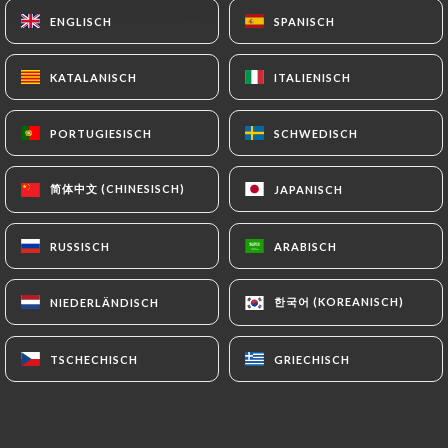
ENGLISCH
ENGLISCH
SPANISCH
SPANISCH
KATALANISCH
KATALANISCH
ITALIENISCH
ITALIENISCH
PORTUGIESISCH
PORTUGIESISCH
SCHWEDISCH
SCHWEDISCH
简体中文 (CHINESISCH)
简体中文 (CHINESISCH)
JAPANISCH
JAPANISCH
RUSSISCH
RUSSISCH
ARABISCH
ARABISCH
한국어 (KOREANISCH)
한국어 (KOREANISCH)
NIEDERLÄNDISCH
NIEDERLÄNDISCH
TSCHECHISCH
TSCHECHISCH
GRIECHISCH
GRIECHISCH