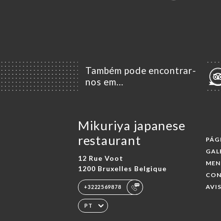
Também pode encontrar-
nos em…
Mikuriya japanese
restaurant
PÁG
GAL
12 Rue Voot
MEN
1200 Bruxelles Belgique
CO
AVI
+3222569878
PT