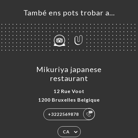
També ens pots trobar a…
Mikuriya japanese
restaurant
12 Rue Voot
1200 Bruxelles Belgique
+3222569878
CA