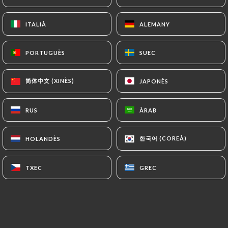
ITALIÀ
ITALIÀ
ALEMANY
ALEMANY
PORTUGUÈS
PORTUGUÈS
SUEC
SUEC
简体中文 (XINÈS)
简体中文 (XINÈS)
JAPONÈS
JAPONÈS
RUS
RUS
ÀRAB
ÀRAB
0 RESSENYA
RESTAURANT JAPONAIS
한국어 (COREÀ)
한국어 (COREÀ)
HOLANDÈS
HOLANDÈS
12 Rue Voot
1200 Bruxelles Belgique
TXEC
TXEC
GREC
GREC
Qui som?