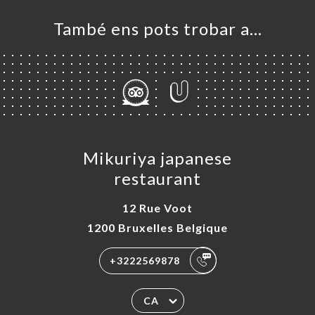
També ens pots trobar a…
Mikuriya japanese
restaurant
12 Rue Voot
1200 Bruxelles Belgique
+3222569878
CA