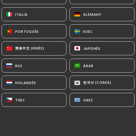
ITALIÀ
ITALIÀ
ALEMANY
ALEMANY
PORTUGUÈS
PORTUGUÈS
SUEC
SUEC
简体中文 (XINÈS)
简体中文 (XINÈS)
JAPONÈS
JAPONÈS
RUS
RUS
ÀRAB
ÀRAB
0 RESSENYA
RESTAURANT JAPONAIS
한국어 (COREÀ)
한국어 (COREÀ)
HOLANDÈS
HOLANDÈS
12 Rue Voot
1200 Bruxelles Belgique
TXEC
TXEC
GREC
GREC
Qui som?