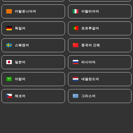
카탈로니아어
카탈로니아어
이탈리아어
이탈리아어
독일어
독일어
포르투갈어
포르투갈어
스웨덴어
스웨덴어
중국어 간체
중국어 간체
일본어
일본어
러시아어
러시아어
0 리뷰
RESTAURANT JAPONAIS
아랍어
아랍어
네덜란드어
네덜란드어
12 Rue Voot
1200 Bruxelles Belgique
체코어
체코어
그리스어
그리스어
소개