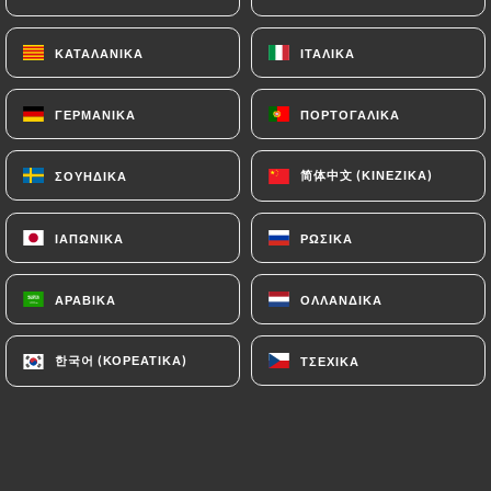
ΚΑΤΑΛΑΝΙΚΆ
ΚΑΤΑΛΑΝΙΚΆ
ΙΤΑΛΙΚΆ
ΙΤΑΛΙΚΆ
ΓΕΡΜΑΝΙΚΆ
ΓΕΡΜΑΝΙΚΆ
ΠΟΡΤΟΓΑΛΙΚΆ
ΠΟΡΤΟΓΑΛΙΚΆ
简体中文 (ΚΙΝΈΖΙΚΑ)
简体中文 (ΚΙΝΈΖΙΚΑ)
ΣΟΥΗΔΙΚΆ
ΣΟΥΗΔΙΚΆ
ΙΑΠΩΝΙΚΆ
ΙΑΠΩΝΙΚΆ
ΡΩΣΙΚΆ
ΡΩΣΙΚΆ
0 ΑΞΙΟΛΌΓΗΣΗ
RESTAURANT JAPONAIS
ΑΡΑΒΙΚΆ
ΑΡΑΒΙΚΆ
ΟΛΛΑΝΔΙΚΆ
ΟΛΛΑΝΔΙΚΆ
12 Rue Voot
1200 Bruxelles Belgique
한국어 (ΚΟΡΕΆΤΙΚΑ)
한국어 (ΚΟΡΕΆΤΙΚΑ)
ΤΣΈΧΙΚΑ
ΤΣΈΧΙΚΑ
Ποιοι είμαστε;