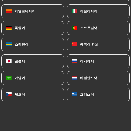
카탈로니아어
카탈로니아어
이탈리아어
이탈리아어
독일어
독일어
포르투갈어
포르투갈어
스웨덴어
스웨덴어
중국어 간체
중국어 간체
일본어
일본어
러시아어
러시아어
0 리뷰
RESTAURANT JAPONAIS
아랍어
아랍어
네덜란드어
네덜란드어
12 Rue Voot
1200 Bruxelles Belgique
체코어
체코어
그리스어
그리스어
소개