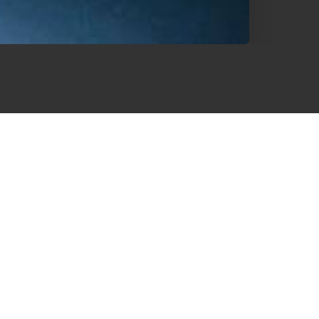
qui met à l’honneur des sushis
ts frais et un savoir-faire
ons également des plats chauds
tres spécialités réconfortantes
.