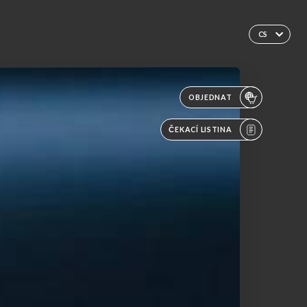
CS
OBJEDNAT
ČEKACÍ LISTINA