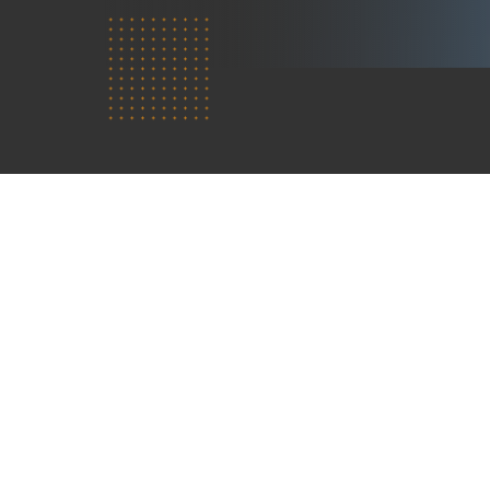
Kdo
jsme?